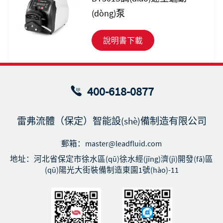
(dòng)泵
說明書下載
400-618-0877
雷弗流體（保定）智能設(shè)備制造有限公司
郵箱：master@leadfluid.com
地址：河北省保定市徐水區(qū)徐水經(jīng)濟(jì)開發(fā)區
(qū)陽光大街裝備制造東園1號(hào)-11