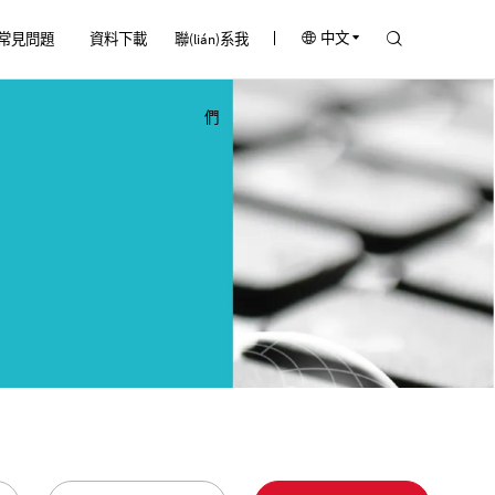
中文
常見問題
資料下載
聯(lián)系我
們