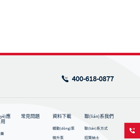
400-618-0877
yè)應
常見問題
資料下載
聯(lián)系我們
g)用
蠕動(dòng)泵
聯(lián)系方式
制藥
微升泵
招賢納士