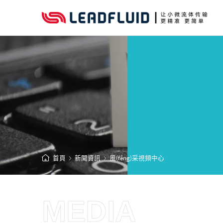
首頁
新聞資訊
風(fēng)采視頻中心
MEDIA