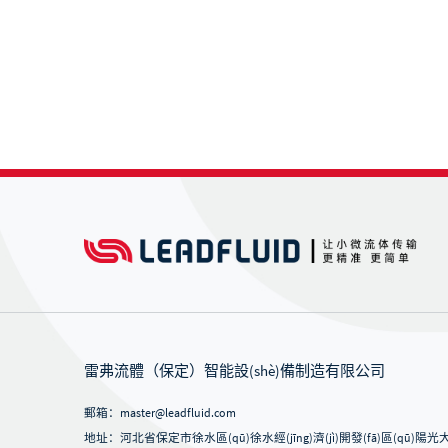
雷弗流體（保定）智能設(shè)備制造有限公司
郵箱：master@leadfluid.com
地址：河北省保定市徐水區(qū)徐水經(jīng)濟(jì)開發(fā)區(qū)