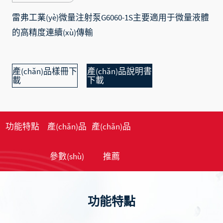
雷弗工業(yè)微量注射泵G6060-1S主要適用于微量液體
的高精度連續(xù)傳輸
產(chǎn)品樣冊下
產(chǎn)品說明書
載
下載
功能特點
產(chǎn)品
產(chǎn)品
參數(shù)
推薦
功能特點