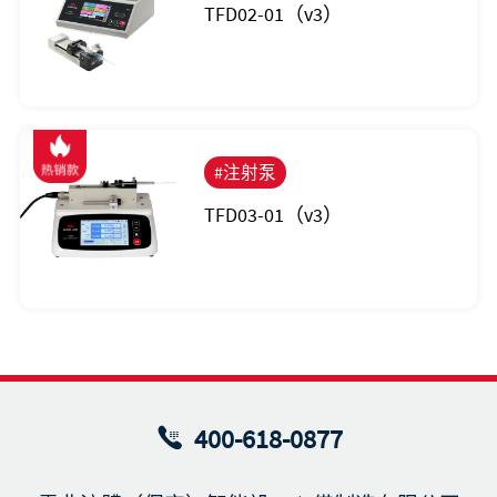
TFD02-01（v3）
#注射泵
TFD03-01（v3）
400-618-0877