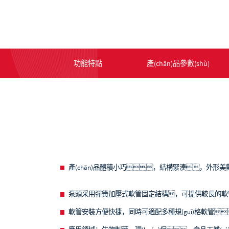
功能特點
產(chǎn)品參數(shù)
產(chǎn)品體積小巧，結構緊湊，外形美
泵頭采用彈簧加壓式軟管固定結構，可提供較長的
軟管安裝方便快捷，同時可適配多種規(guī)格軟管