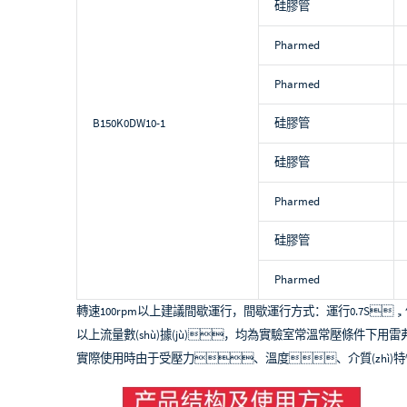
硅膠管
Pharmed
Pharmed
B150K0DW10-1
硅膠管
硅膠管
Pharmed
硅膠管
Pharmed
轉速100rpm以上建議間歇運行，間歇運行方式：運行0.7S，停
以上流量數(shù)據(jù)，均為實驗室常溫常壓條件下用雷
實際使用時由于受壓力、溫度、介質(zhì)