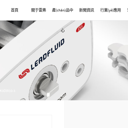
首頁
關于雷弗
產(chǎn)品中
新聞資訊
行業(yè)應用
心
0K0DW10-3