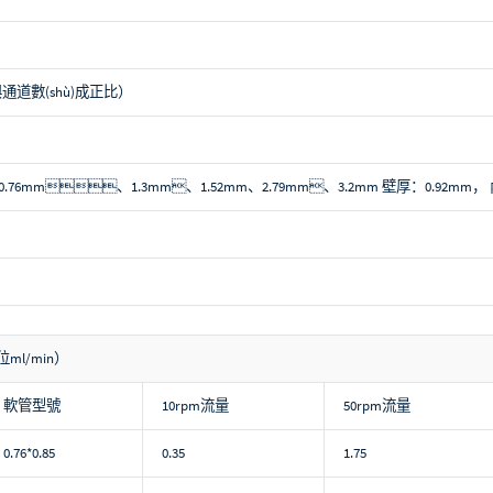
與通道數(shù)成正比）
：0.76mm、1.3mm、1.52mm、2.79mm、3.2mm 壁厚：0.92mm
l/min）
軟管型號
10rpm
流量
50rpm
流量
0.76*0.85
0.35
1.75