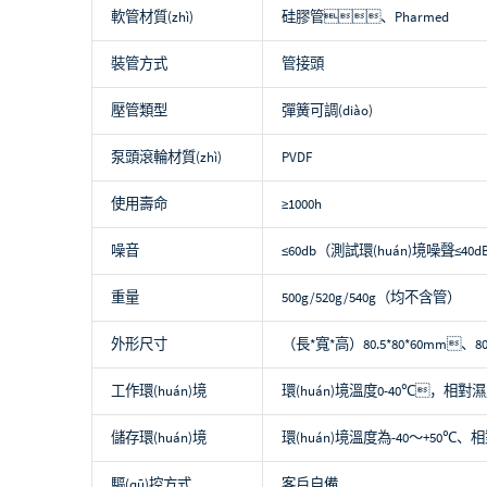
軟管材質(zhì)
硅膠管、Pharmed
裝管方式
管接頭
壓管類型
彈簧可調(diào)
泵頭滾輪材質(zhì)
PVDF
使用壽命
≥1000h
噪音
≤60db（測試環(huán)境噪聲≤
重量
500g/520g/540g（均不含管）
外形尺寸
（長*寬*高）80.5*80*60mm、80*
工作環(huán)境
環(huán)境溫度0-40℃，相對濕
儲存環(huán)境
環(huán)境溫度為-40～+5
驅(qū)控方式
客戶自備