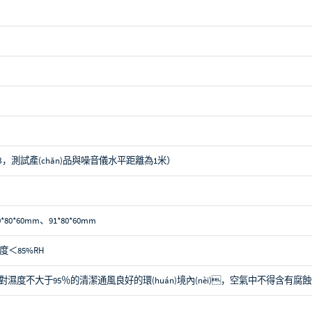
40dB，測試產(chǎn)品與噪音儀水平距離為1米）
80*60mm、91*80*60mm
度＜85%RH
0℃、相對濕度不大于95％的清潔通風良好的環(huán)境內(nèi)，空氣中不