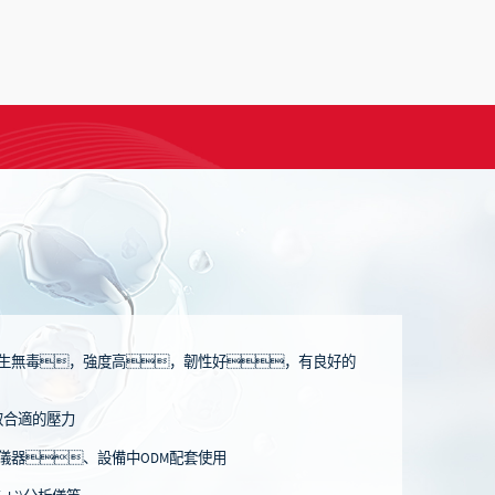
衛(wèi)生無毒，強度高，韌性好，有良好的
獲取合適的壓力
儀器、設備中ODM配套使用