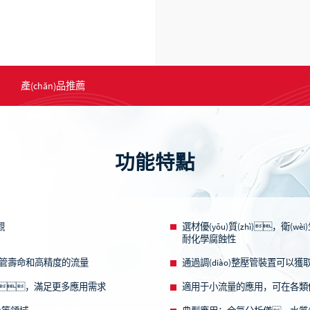
產(chǎn)品推薦
功能特點
觀
選材優(yōu)質(zhì)，
耐化學腐蝕性
軟管壽命和高精度的流量
通過調(diào)整壓管裝置可以
，滿足更多應用需求
適用于小流量的應用，可在各類