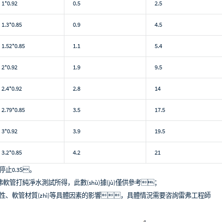
1*0.92
0.5
2.5
1.3*0.85
0.9
4.5
1.52*0.85
1.1
5.4
2*0.92
1.9
9.5
2.4*0.92
2.8
14
2.79*0.85
3.5
17.5
3*0.92
3.9
19.5
3.2*0.85
4.2
21
止0.3S。
弗軟管打純凈水測試所得，此數(shù)據(jù)僅供參考；
特性、軟管材質(zhì)等具體因素的影響，具體情況需要咨詢雷弗工程師