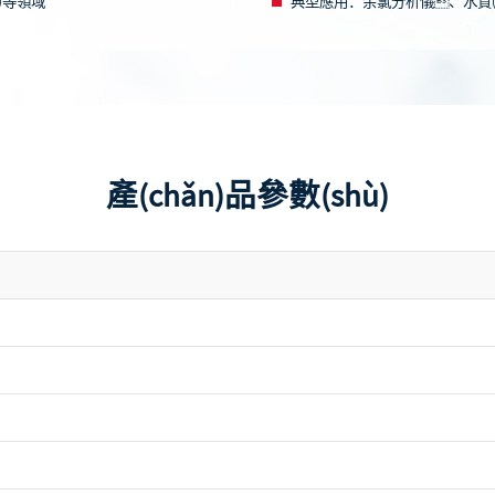
)等領域
典型應用：
余氯分析儀、水質(z
產(chǎn)品參數(shù)