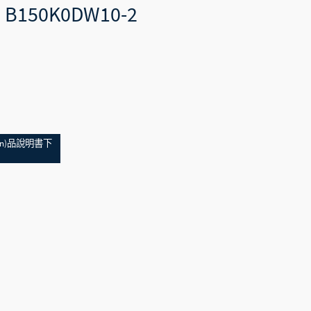
 B150K0DW10-2
3
ǎn)品說明書下