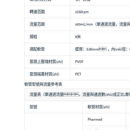
轉速范圍
≤150rpm
流量范圍
≤63mL/min（單通道流量，流量
揚程
8米
適配軟管
壁厚：0.85mm， 內(nèi)徑
泵頭上壓塊材質(zhì)
PVDF
泵頭端蓋材質(zhì)
PET
軟管型號與流量參考表
流量表（單通道流量，流量與通道數(shù)成正比;單位m
型號
軟管材質(zhì)
Pharmed