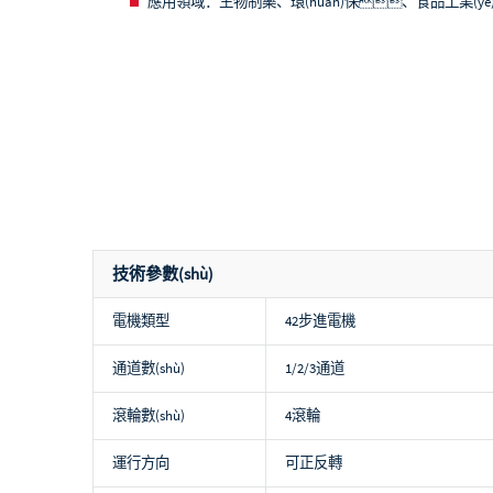
應用領域：
生物制藥、環(huán)保、食品工業(yè
技術參數(shù)
電機類型
42步進電機
通道數(shù)
1/2/3通道
滾輪數(shù)
4滾輪
運行方向
可正反轉