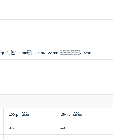
， 內(nèi)徑：1mm、2mm、2.4mm、3mm
100rpm
流量
150 rpm
流量
3.5
5.3