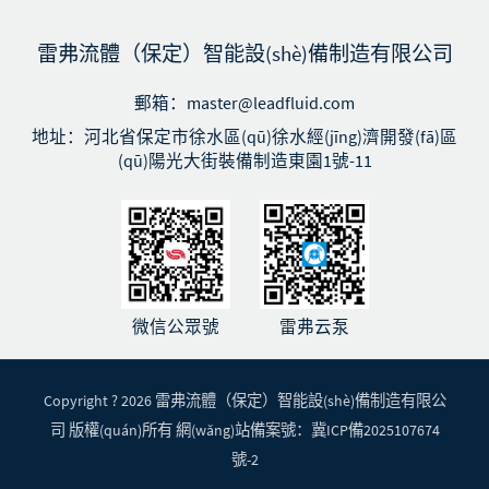
雷弗流體（保定）智能設(shè)備制造有限公司
郵箱：master@leadfluid.com
地址：河北省保定市徐水區(qū)徐水經(jīng)濟開發(fā)區
(qū)陽光大街裝備制造東園1號-11
微信公眾號
雷弗云泵
Copyright ? 2026 雷弗流體（保定）智能設(shè)備制造有限公
司 版權(quán)所有 網(wǎng)站備案號：
冀ICP備2025107674
號-2