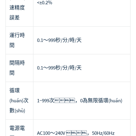
<±0.2%
速精度
誤差
運行時
0.1～999秒/分/時/天
間
間隔時
0.1～999秒/分/時/天
間
循環
(huán)次
1~999次，0為無限循環(huán)
數(shù)
電源電
AC100～240V ，50Hz/60Hz