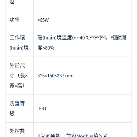
壓
功率
<65W
工作環
環(huán)境溫度0～40℃，相對濕
(huán)境
度<80%
外形尺
寸（長×
315×150×237 mm
寬×高）
防護等
IP31
級
外控數
RS485通訊，兼容Modbus協(xié)