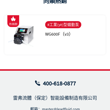
同類熱銷
#工業(yè)型蠕動泵
WG600F（v3）
400-618-0877
雷弗流體（保定）智能設備制造有限公司
郵箱：master@leadfluid.com