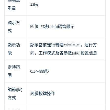
驅動器
13kg
重量
顯示方
四位LED數(shù)碼管顯示
式
顯示功
顯示當前運行轉速，運行方
能
向，工作模式及各參數(shù)設置信息
定時范
0.1～999秒
圍
調節(jié)
面膜按鍵操作
方式