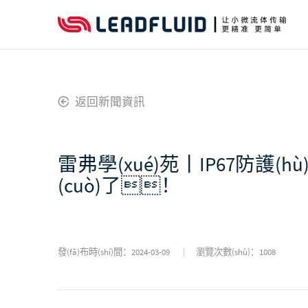
返回新聞資訊
雷弗學(xué)苑丨IP67防護(h
(cuò)了！
發(fā)布時(shí)間：2024-03-09
瀏覽次數(shù)：
1008