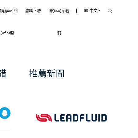
中文
見(jiàn)問
資料下載
聯(lián)系我
(wèn)題
們
就錯
推薦新聞