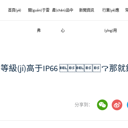
首頁(yè)
關(guān)于雷
產(chǎn)品中
新聞資訊
行業(yè)應
常
弗
心
(yīng)用
ù)等級(jí)高于IP66 ？那
分享到：